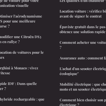
ge de voiture pour votre
Les qualités d'un chauffeu
nication visuelle
Location voiture : vérifiez 
optimiser l'aérodynamisme
avant de signer le contrat
S pour une meilleure
urse ?
Épaviste gratuit dans le pas
obtenez une solution rapide 
 modifier une Citroën DS3
n en rallye ?
Comment acheter une voitur
?
location de voitures pour le
ses
Assurance auto : comment fa
ghini à Monaco : vivez
L'achat d'un scooter électriq
vitesse
écologique"
apide IDF : Dans quelle
Mobilité électrique : que ch
er ?
moto et un scooter électriqu
 hybride rechargeable : que
Comment bien choisir son pn
électrique ?