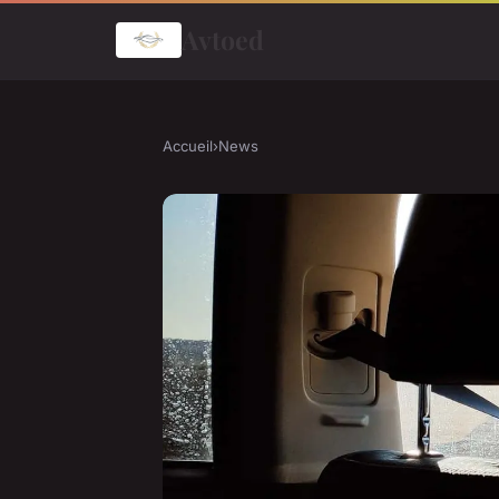
Avtoed
Accueil
›
News