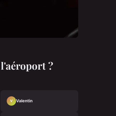
 l'aéroport ?
Valentin
V