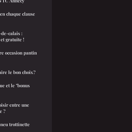
r VTC Annecy
bien chaque clause
-de-calais :
et gratuite !
e occasion pantin
ire le bon choix ?
ue et le "bonus
oisir entre une
e ?
eu trottinette