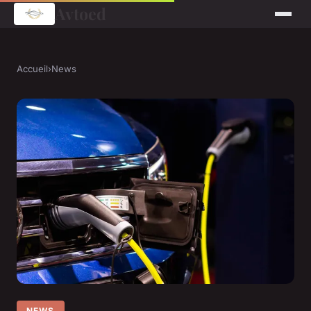
Avtoed
Accueil
›
News
NEWS