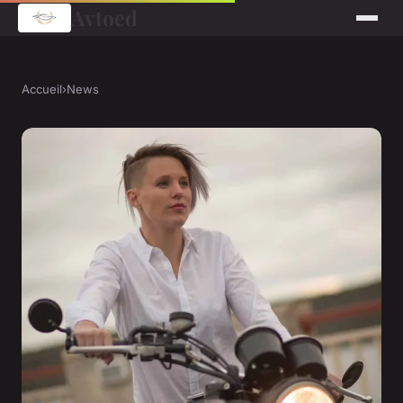
Avtoed
Accueil
›
News